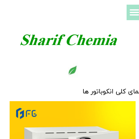
​نمای کلی انکوباتور ها