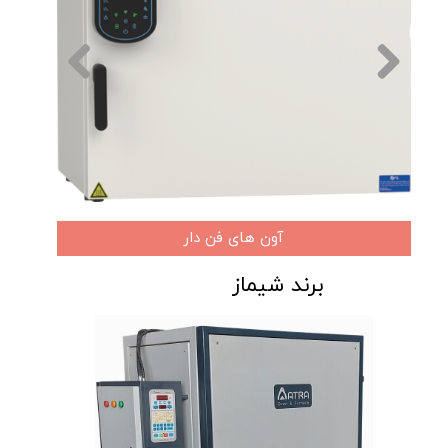
آون های فن دار
برند شیماز