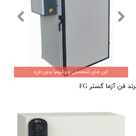
آون های تشعشعی و وکیوم( بدون فن)
رند فن آزما گستر FG