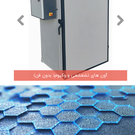
آون های تشعشعی و وکیوم( بدون فن)